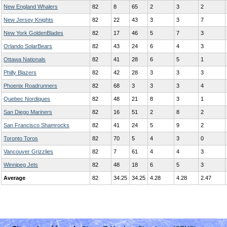
New England Whalers
82
8
65
2
3
2
New Jersey Knights
82
22
43
3
3
7
New York GoldenBlades
82
17
46
5
7
3
Orlando SolarBears
82
43
24
6
4
3
Ottawa Nationals
82
41
28
6
5
1
Philly Blazers
82
42
28
3
3
3
Phoenix Roadrunners
82
68
3
3
3
4
Quebec Nordiques
82
48
21
8
3
1
San Diego Mariners
82
16
51
2
8
2
San Francisco Shamrocks
82
41
24
5
9
2
Toronto Toros
82
70
5
4
3
0
Vancouver Grizzlies
82
7
61
4
4
3
Winnipeg Jets
82
48
18
6
5
3
Average
82
34.25
34.25
4.28
4.28
2.47