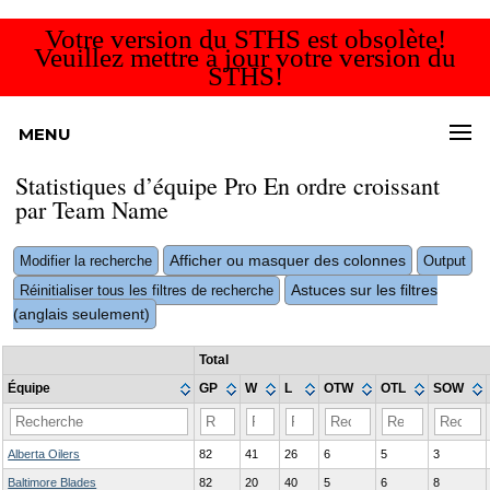
Votre version du STHS est obsolète!
Veuillez mettre à jour votre version du
STHS!
MENU
Statistiques d’équipe Pro En ordre croissant
par Team Name
Afficher ou masquer des colonnes
Modifier la recherche
Output
Astuces sur les filtres
Réinitialiser tous les filtres de recherche
(anglais seulement)
Total
Équipe
GP
W
L
OTW
OTL
SOW
Alberta Oilers
82
41
26
6
5
3
Baltimore Blades
82
20
40
5
6
8