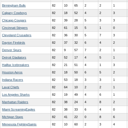
Birmingham Bulls
82
10
65
2
2
1
Calgary Cowboys
82
18
52
4
2
3
Chicago Cougars
82
39
28
5
3
3
Cincinnati Stingers
82
61
15
5
1
0
Cleveland Crusaders
82
36
30
5
7
3
Dayton Firebirds
82
37
32
6
4
2
Denver Spurs
82
9
57
7
2
1
Detroit Gladiators
82
52
17
4
5
1
Halifax Icebreakers
82
21
51
4
1
3
Houston Aeros
82
18
50
6
5
2
Indiana Racers
82
53
18
3
3
1
Laval Chiefs
82
64
10
2
2
1
Los Angeles Sharks
82
19
49
4
6
1
Manhattan Raiders
82
38
24
4
8
2
Miami ScreamingEagles
82
38
33
6
4
0
Michigan Stags
82
41
22
0
8
6
Minnesota FightingSaints
82
10
60
2
3
4