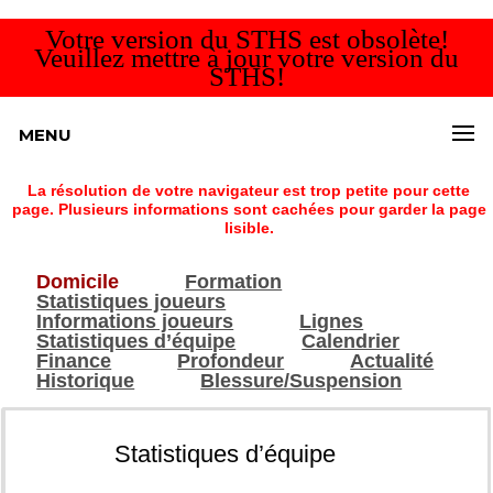
Votre version du STHS est obsolète!
Veuillez mettre à jour votre version du
STHS!
MENU
La résolution de votre navigateur est trop petite pour cette
page. Plusieurs informations sont cachées pour garder la page
lisible.
Domicile
Formation
Statistiques joueurs
Informations joueurs
Lignes
Statistiques d’équipe
Calendrier
Finance
Profondeur
Actualité
Historique
Blessure/Suspension
Statistiques d’équipe