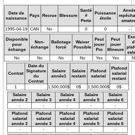
Santé
Anné
Date de
Puissance
Pays
Recrue
Blessure
#
repêch
naissance
étoile
Perte
amate
1995-04-19
CAN
No
0
0
-
Exc
Disponible
Peut
Peut
Non-
Ballotage
Waiver
d
pour
jouer
jouer
échange
forcé
Possible
pla
échange
Pro
Mineure
sala
No
No
No
No
Yes
Yes
N
Date du
Plafond
Signature
Salaire
Salaire
Plafond
Contrat
salarial
du
année1
restant
salarial
restant
Contrat
1
1,500,000$
0$
1,500,000$
0$
Salaire
Salaire
Salaire
Salaire
Salaire
année 2
année 3
année 4
année 5
année 6
-
-
-
-
-
Plafond
Plafond
Plafond
Plafond
Plafond
salarial
salarial
salarial
salarial
salarial
année 2
année 3
année 4
année 5
année 6
-
-
-
-
-