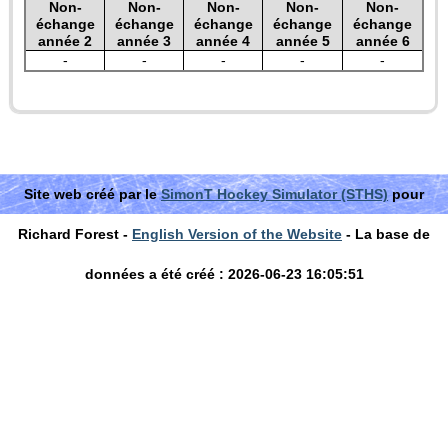
Non-
Non-
Non-
Non-
Non-
échange
échange
échange
échange
échange
année 2
année 3
année 4
année 5
année 6
-
-
-
-
-
Site web créé par le
SimonT Hockey Simulator (STHS)
pour
Richard Forest -
English Version of the Website
- La base de
données a été créé : 2026-06-23 16:05:51