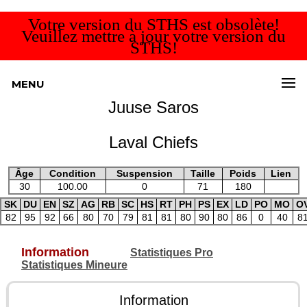
Votre version du STHS est obsolète!
Veuillez mettre à jour votre version du
STHS!
MENU
Juuse Saros
Laval Chiefs
Âge
Condition
Suspension
Taille
Poids
Lien
30
100.00
0
71
180
SK
DU
EN
SZ
AG
RB
SC
HS
RT
PH
PS
EX
LD
PO
MO
O
82
95
92
66
80
70
79
81
81
80
90
80
86
0
40
8
Information
Statistiques Pro
Statistiques Mineure
Information