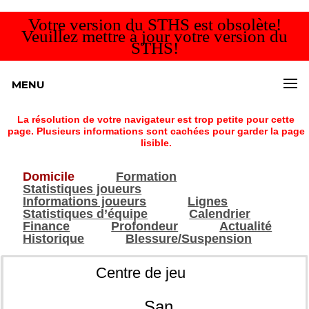
Votre version du STHS est obsolète!
Veuillez mettre à jour votre version du
STHS!
MENU
La résolution de votre navigateur est trop petite pour cette
page. Plusieurs informations sont cachées pour garder la page
lisible.
Domicile
Formation
Statistiques joueurs
Informations joueurs
Lignes
Statistiques d’équipe
Calendrier
Finance
Profondeur
Actualité
Historique
Blessure/Suspension
Centre de jeu
San