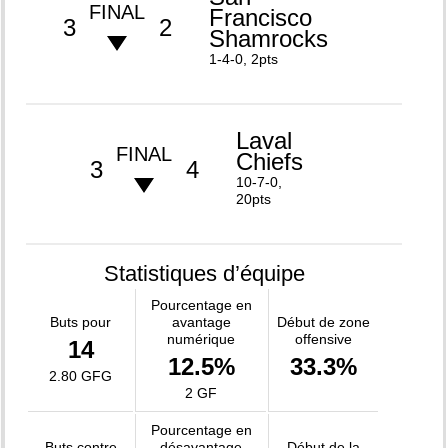
FINAL
Francisco
3
2
Shamrocks
1-4-0, 2pts
Laval
FINAL
Chiefs
3
4
10-7-0,
20pts
Statistiques d’équipe
Pourcentage en
Buts pour
avantage
Début de zone
numérique
offensive
14
12.5%
33.3%
2.80 GFG
2 GF
Pourcentage en
Buts contre
désavantage
Début de la