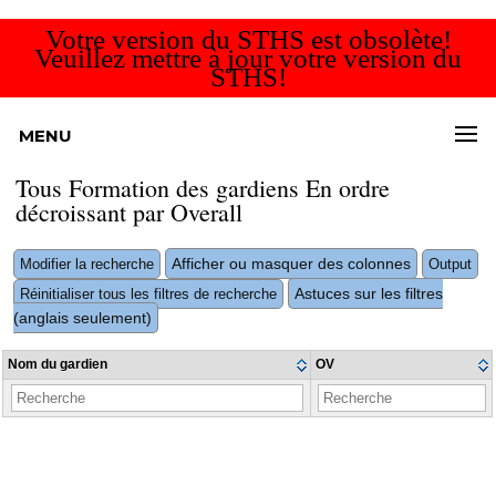
Votre version du STHS est obsolète!
Veuillez mettre à jour votre version du
STHS!
MENU
Tous Formation des gardiens En ordre
décroissant par Overall
Afficher ou masquer des colonnes
Modifier la recherche
Output
Astuces sur les filtres
Réinitialiser tous les filtres de recherche
(anglais seulement)
Nom du gardien
OV