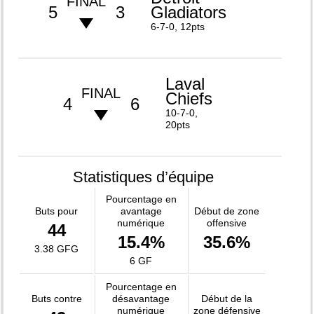
FINAL
5
3
Gladiators
6-7-0, 12pts
Laval
FINAL
Chiefs
4
6
10-7-0,
20pts
Statistiques d’équipe
Pourcentage en
Buts pour
avantage
Début de zone
numérique
offensive
44
15.4%
35.6%
3.38 GFG
6 GF
Pourcentage en
Buts contre
désavantage
Début de la
numérique
zone défensive