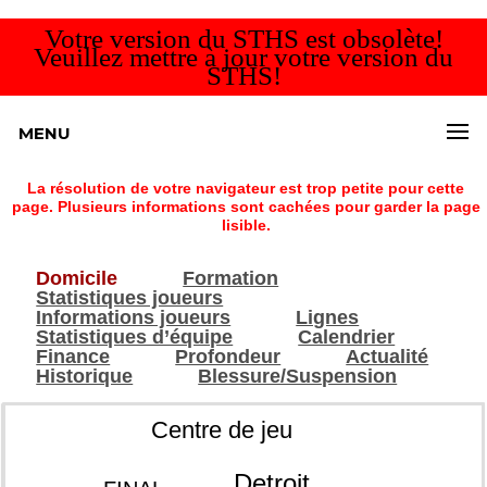
Votre version du STHS est obsolète!
Veuillez mettre à jour votre version du
STHS!
MENU
La résolution de votre navigateur est trop petite pour cette
page. Plusieurs informations sont cachées pour garder la page
lisible.
Domicile
Formation
Statistiques joueurs
Informations joueurs
Lignes
Statistiques d’équipe
Calendrier
Finance
Profondeur
Actualité
Historique
Blessure/Suspension
Centre de jeu
Detroit