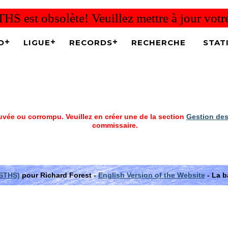
THS est obsolète! Veuillez mettre à jour vot
O
LIGUE
RECORDS
RECHERCHE
STAT
vée ou corrompu. Veuillez en créer une de la section
Gestion des
commissaire.
(STHS)
pour Richard Forest -
English Version of the Website
- La b