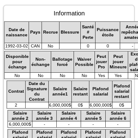
Information
Santé
Anné
Date de
Puissance
Pays
Recrue
Blessure
#
repêch
naissance
étoile
Perte
amate
1992-03-02
CAN
No
0
0
-
Exc
Disponible
Peut
Peut
Non-
Ballotage
Waiver
d
pour
jouer
jouer
échange
forcé
Possible
pla
échange
Pro
Mineure
sala
No
No
No
No
Yes
Yes
N
Date du
Plafond
Signature
Salaire
Salaire
Plafond
Contrat
salarial
du
année1
restant
salarial
restant
Contrat
2
6,000,000$
0$
6,000,000$
0$
Salaire
Salaire
Salaire
Salaire
Salaire
année 2
année 3
année 4
année 5
année 6
6,000,000$
-
-
-
-
Plafond
Plafond
Plafond
Plafond
Plafond
salarial
salarial
salarial
salarial
salarial