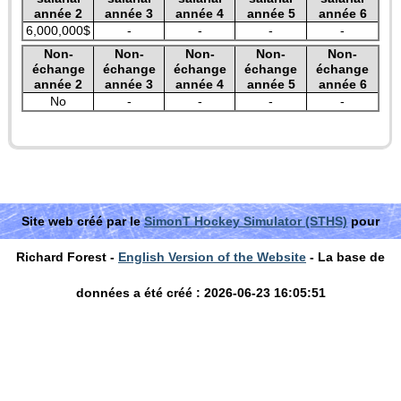
année 2
année 3
année 4
année 5
année 6
6,000,000$
-
-
-
-
Non-
Non-
Non-
Non-
Non-
échange
échange
échange
échange
échange
année 2
année 3
année 4
année 5
année 6
No
-
-
-
-
Site web créé par le
SimonT Hockey Simulator (STHS)
pour
Richard Forest -
English Version of the Website
- La base de
données a été créé : 2026-06-23 16:05:51