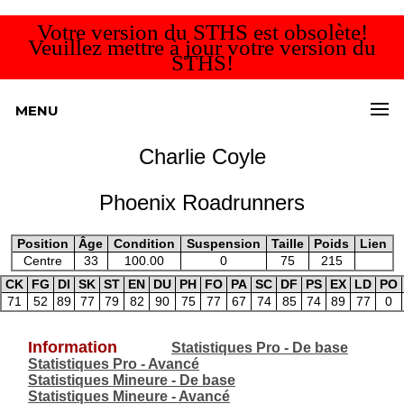
Votre version du STHS est obsolète!
Veuillez mettre à jour votre version du
STHS!
MENU
Charlie Coyle
Phoenix Roadrunners
Position
Âge
Condition
Suspension
Taille
Poids
Lien
Centre
33
100.00
0
75
215
CK
FG
DI
SK
ST
EN
DU
PH
FO
PA
SC
DF
PS
EX
LD
PO
71
52
89
77
79
82
90
75
77
67
74
85
74
89
77
0
Information
Statistiques Pro - De base
Statistiques Pro - Avancé
Statistiques Mineure - De base
Statistiques Mineure - Avancé