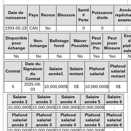
Santé
Anné
Date de
Puissance
Pays
Recrue
Blessure
#
repêch
naissance
étoile
Perte
amate
1993-05-19
CAN
No
0
0
-
Exc
Disponible
Peut
Peut
Non-
Ballotage
Waiver
d
pour
jouer
jouer
échange
forcé
Possible
pla
échange
Pro
Mineure
sala
No
No
No
No
Yes
Yes
N
Date du
Plafond
Signature
Salaire
Salaire
Plafond
Contrat
salarial
du
année1
restant
salarial
restant
Contrat
2025-09-
5
10,000,000$
0$
10,000,000$
0$
03
Salaire
Salaire
Salaire
Salaire
Salaire
année 2
année 3
année 4
année 5
année 6
10,000,000$
10,000,000$
10,000,000$
10,000,000$
-
Plafond
Plafond
Plafond
Plafond
Plafond
salarial
salarial
salarial
salarial
salarial
année 2
année 3
année 4
année 5
année 6
10,000,000$
10,000,000$
10,000,000$
10,000,000$
-