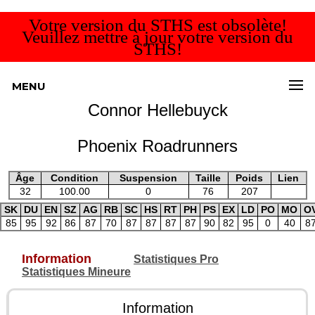
Votre version du STHS est obsolète!
Veuillez mettre à jour votre version du
STHS!
MENU
Connor Hellebuyck
Phoenix Roadrunners
Âge
Condition
Suspension
Taille
Poids
Lien
32
100.00
0
76
207
SK
DU
EN
SZ
AG
RB
SC
HS
RT
PH
PS
EX
LD
PO
MO
O
85
95
92
86
87
70
87
87
87
87
90
82
95
0
40
8
Information
Statistiques Pro
Statistiques Mineure
Information