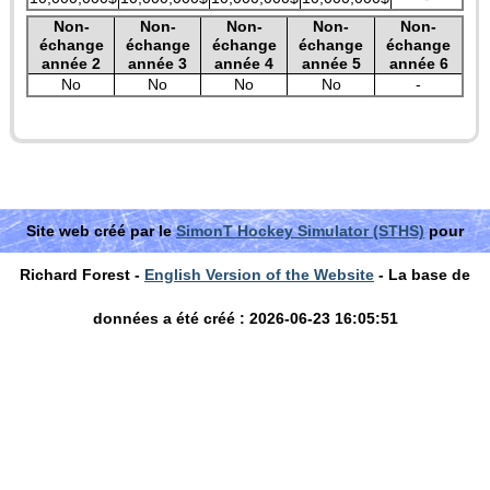
Non-
Non-
Non-
Non-
Non-
échange
échange
échange
échange
échange
année 2
année 3
année 4
année 5
année 6
No
No
No
No
-
Site web créé par le
SimonT Hockey Simulator (STHS)
pour
Richard Forest -
English Version of the Website
- La base de
données a été créé : 2026-06-23 16:05:51