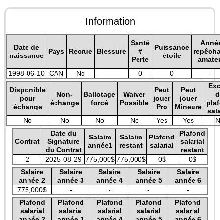
Information
Santé
Anné
Date de
Puissance
Pays
Recrue
Blessure
#
repêch
naissance
étoile
Perte
amate
1998-06-10
CAN
No
0
0
-
Exc
Disponible
Peut
Peut
Non-
Ballotage
Waiver
d
pour
jouer
jouer
échange
forcé
Possible
pla
échange
Pro
Mineure
sala
No
No
No
No
Yes
Yes
N
Date du
Plafond
Salaire
Salaire
Plafond
Contrat
Signature
salarial
année1
restant
salarial
du Contrat
restant
2
2025-08-29
775,000$
775,000$
0$
0$
Salaire
Salaire
Salaire
Salaire
Salaire
année 2
année 3
année 4
année 5
année 6
775,000$
-
-
-
-
Plafond
Plafond
Plafond
Plafond
Plafond
salarial
salarial
salarial
salarial
salarial
année 2
année 3
année 4
année 5
année 6