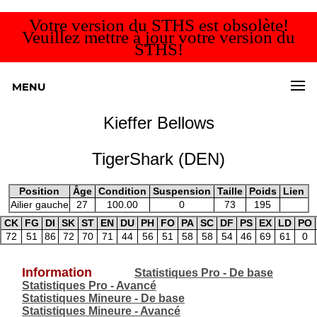
Votre version du STHS est obsolète!
Veuillez mettre à jour votre version du
STHS!
MENU
Kieffer Bellows
TigerShark (DEN)
Position
Âge
Condition
Suspension
Taille
Poids
Lien
Ailier gauche
27
100.00
0
73
195
CK
FG
DI
SK
ST
EN
DU
PH
FO
PA
SC
DF
PS
EX
LD
PO
72
51
86
72
70
71
44
56
51
58
58
54
46
69
61
0
Information
Statistiques Pro - De base
Statistiques Pro - Avancé
Statistiques Mineure - De base
Statistiques Mineure - Avancé