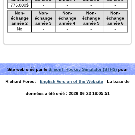
775,000$
-
-
-
-
Non-
Non-
Non-
Non-
Non-
échange
échange
échange
échange
échange
année 2
année 3
année 4
année 5
année 6
No
-
-
-
-
Site web créé par le
SimonT Hockey Simulator (STHS)
pour
Richard Forest -
English Version of the Website
- La base de
données a été créé : 2026-06-23 16:05:51