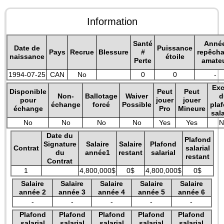
Information
Santé
Anné
Date de
Puissance
Pays
Recrue
Blessure
#
repêch
naissance
étoile
Perte
amate
1994-07-25
CAN
No
0
0
-
Exc
Disponible
Peut
Peut
Non-
Ballotage
Waiver
d
pour
jouer
jouer
échange
forcé
Possible
pla
échange
Pro
Mineure
sala
No
No
No
No
Yes
Yes
N
Date du
Plafond
Signature
Salaire
Salaire
Plafond
Contrat
salarial
du
année1
restant
salarial
restant
Contrat
1
4,800,000$
0$
4,800,000$
0$
Salaire
Salaire
Salaire
Salaire
Salaire
année 2
année 3
année 4
année 5
année 6
-
-
-
-
-
Plafond
Plafond
Plafond
Plafond
Plafond
salarial
salarial
salarial
salarial
salarial