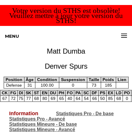
Votre version du STHS est obsolète!
Veuillez mettre à jour votre version du
STHS!
MENU
Matt Dumba
Denver Spurs
Position
Âge
Condition
Suspension
Taille
Poids
Lien
Defense
31
100.00
0
73
185
CK
FG
DI
SK
ST
EN
DU
PH
FO
PA
SC
DF
PS
EX
LD
PO
67
72
75
77
68
80
69
65
40
64
54
66
50
85
68
0
Information
Statistiques Pro - De base
Statistiques Pro - Avancé
Statistiques Mineure - De base
Statistiques Mineure - Avancé