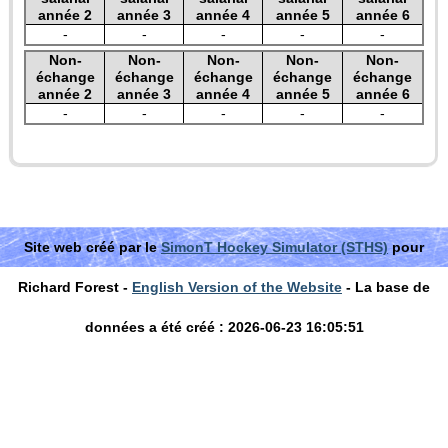
année 2
année 3
année 4
année 5
année 6
-
-
-
-
-
Non-
Non-
Non-
Non-
Non-
échange
échange
échange
échange
échange
année 2
année 3
année 4
année 5
année 6
-
-
-
-
-
Site web créé par le
SimonT Hockey Simulator (STHS)
pour
Richard Forest -
English Version of the Website
- La base de
données a été créé : 2026-06-23 16:05:51