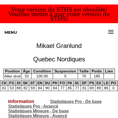
Votre version du STHS est obsolète!
Veuillez mettre à jour votre version du
STHS!
MENU
Mikael Granlund
Quebec Nordiques
Position
Âge
Condition
Suspension
Taille
Poids
Lien
Ailier droit
33
100.00
0
70
185
CK
FG
DI
SK
ST
EN
DU
PH
FO
PA
SC
DF
PS
EX
LD
PO
61
53
88
82
59
84
90
84
77
85
77
81
69
89
88
0
Information
Statistiques Pro - De base
Statistiques Pro - Avancé
Statistiques Mineure - De base
Statistiques Mineure - Avancé