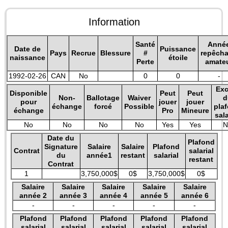
Information
Santé
Anné
Date de
Puissance
Pays
Recrue
Blessure
#
repêch
naissance
étoile
Perte
amate
1992-02-26
CAN
No
0
0
-
Exc
Disponible
Peut
Peut
Non-
Ballotage
Waiver
d
pour
jouer
jouer
échange
forcé
Possible
pla
échange
Pro
Mineure
sala
No
No
No
No
Yes
Yes
N
Date du
Plafond
Signature
Salaire
Salaire
Plafond
Contrat
salarial
du
année1
restant
salarial
restant
Contrat
1
3,750,000$
0$
3,750,000$
0$
Salaire
Salaire
Salaire
Salaire
Salaire
année 2
année 3
année 4
année 5
année 6
-
-
-
-
-
Plafond
Plafond
Plafond
Plafond
Plafond
salarial
salarial
salarial
salarial
salarial