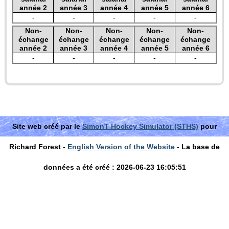
année 2
année 3
année 4
année 5
année 6
-
-
-
-
-
Non-
Non-
Non-
Non-
Non-
échange
échange
échange
échange
échange
année 2
année 3
année 4
année 5
année 6
-
-
-
-
-
Site web créé par le
SimonT Hockey Simulator (STHS)
pour
Richard Forest -
English Version of the Website
- La base de
données a été créé : 2026-06-23 16:05:51