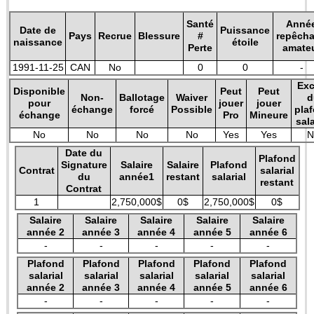
Santé
Anné
Date de
Puissance
Pays
Recrue
Blessure
#
repêch
naissance
étoile
Perte
amate
1991-11-25
CAN
No
0
0
-
Exc
Disponible
Peut
Peut
Non-
Ballotage
Waiver
d
pour
jouer
jouer
échange
forcé
Possible
pla
échange
Pro
Mineure
sala
No
No
No
No
Yes
Yes
N
Date du
Plafond
Signature
Salaire
Salaire
Plafond
Contrat
salarial
du
année1
restant
salarial
restant
Contrat
1
2,750,000$
0$
2,750,000$
0$
Salaire
Salaire
Salaire
Salaire
Salaire
année 2
année 3
année 4
année 5
année 6
-
-
-
-
-
Plafond
Plafond
Plafond
Plafond
Plafond
salarial
salarial
salarial
salarial
salarial
année 2
année 3
année 4
année 5
année 6
-
-
-
-
-