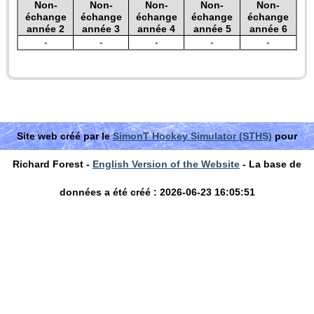
Non-
Non-
Non-
Non-
Non-
échange
échange
échange
échange
échange
année 2
année 3
année 4
année 5
année 6
-
-
-
-
-
Site web créé par le
SimonT Hockey Simulator (STHS)
pour
Richard Forest -
English Version of the Website
- La base de
données a été créé : 2026-06-23 16:05:51