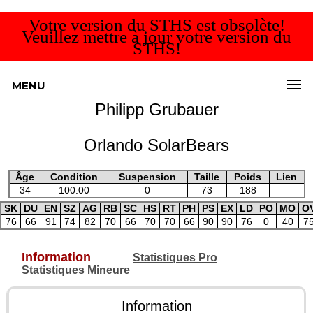
Votre version du STHS est obsolète!
Veuillez mettre à jour votre version du
STHS!
MENU
Philipp Grubauer
Orlando SolarBears
Âge
Condition
Suspension
Taille
Poids
Lien
34
100.00
0
73
188
SK
DU
EN
SZ
AG
RB
SC
HS
RT
PH
PS
EX
LD
PO
MO
O
76
66
91
74
82
70
66
70
70
66
90
90
76
0
40
7
Information
Statistiques Pro
Statistiques Mineure
Information