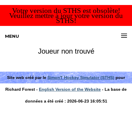
Votre version du STHS est obsolète!
Veuillez mettre à jour votre version du
STHS!
MENU
Joueur non trouvé
Site web créé par le
SimonT Hockey Simulator (STHS)
pour
Richard Forest -
English Version of the Website
- La base de
données a été créé : 2026-06-23 16:05:51