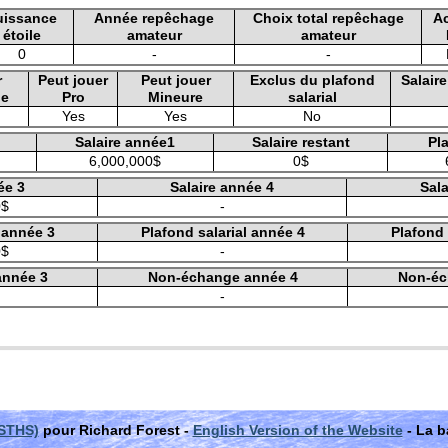
uissance
Année repêchage
Choix total repêchage
A
étoile
amateur
amateur
0
-
-
r
Peut jouer
Peut jouer
Exclus du plafond
Salair
le
Pro
Mineure
salarial
Yes
Yes
No
Salaire année1
Salaire restant
Pla
6,000,000$
0$
ée 3
Salaire année 4
Sala
0$
-
l année 3
Plafond salarial année 4
Plafond 
0$
-
année 3
Non-échange année 4
Non-éc
-
(STHS)
pour Richard Forest -
English Version of the Website
- La b