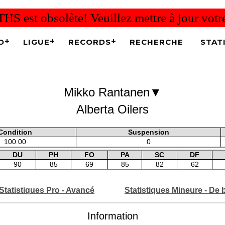
THS est obsolète! Veuillez mettre à jour vot
O
LIGUE
RECORDS
RECHERCHE
STAT
▼
Mikko Rantanen
Alberta Oilers
Condition
Suspension
100.00
0
DU
PH
FO
PA
SC
DF
90
85
69
85
82
62
Statistiques Pro - Avancé
Statistiques Mineure - De 
Information