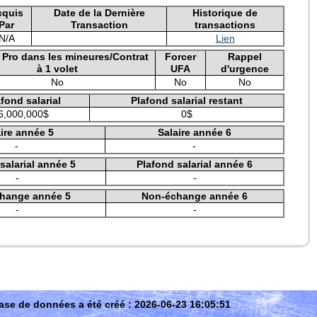
cquis
Date de la Dernière
Historique de
Par
Transaction
transactions
N/A
Lien
e Pro dans les mineures/Contrat
Forcer
Rappel
à 1 volet
UFA
d'urgence
No
No
No
fond salarial
Plafond salarial restant
6,000,000$
0$
ire année 5
Salaire année 6
-
-
salarial année 5
Plafond salarial année 6
-
-
hange année 5
Non-échange année 6
-
-
ase de données a été créé : 2026-06-23 16:05:51