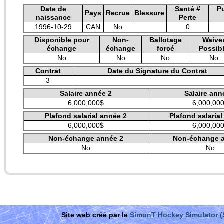
Date de
Santé #
P
Pays
Recrue
Blessure
naissance
Perte
1996-10-29
CAN
No
0
Disponible pour
Non-
Ballotage
Waive
échange
échange
forcé
Possib
No
No
No
No
Contrat
Date du Signature du Contrat
3
Salaire année 2
Salaire ann
6,000,000$
6,000,00
Plafond salarial année 2
Plafond salaria
6,000,000$
6,000,00
Non-échange année 2
Non-échange 
No
No
Site web créé par le
SimonT Hockey Simulator 