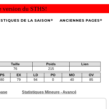
re version du STHS!
ISTIQUES DE LA SAISON
ANCIENNES PAGES
Taille
Poids
Lien
76
215
PS
EX
LD
PO
MO
OV
80
79
94
0
40
85
base
Statistiques Mineure - Avancé