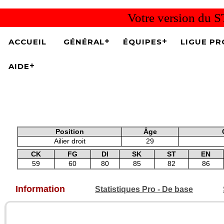
Votre version du S
ACCUEIL
GÉNÉRAL
ÉQUIPES
LIGUE PR
AIDE
Position
Âge
Ailier droit
29
CK
FG
DI
SK
ST
EN
59
60
80
85
82
86
Information
Statistiques Pro - De base