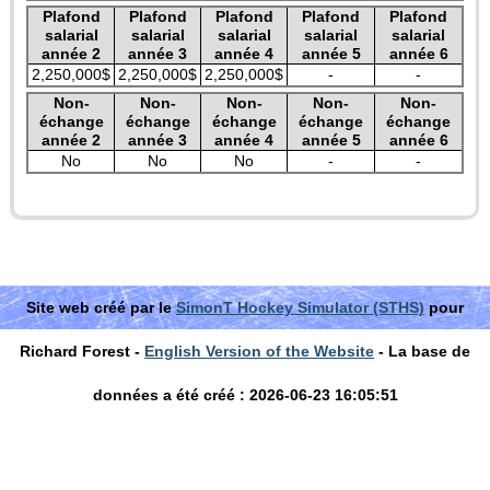
Plafond
Plafond
Plafond
Plafond
Plafond
salarial
salarial
salarial
salarial
salarial
année 2
année 3
année 4
année 5
année 6
2,250,000$
2,250,000$
2,250,000$
-
-
Non-
Non-
Non-
Non-
Non-
échange
échange
échange
échange
échange
année 2
année 3
année 4
année 5
année 6
No
No
No
-
-
Site web créé par le
SimonT Hockey Simulator (STHS)
pour
Richard Forest -
English Version of the Website
- La base de
données a été créé : 2026-06-23 16:05:51