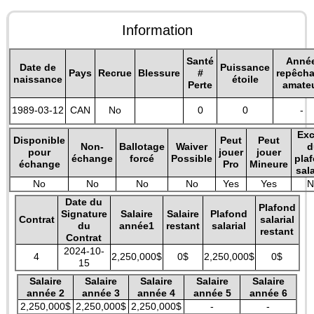
Information
Santé
Anné
Date de
Puissance
Pays
Recrue
Blessure
#
repêch
naissance
étoile
Perte
amate
1989-03-12
CAN
No
0
0
-
Exc
Disponible
Peut
Peut
Non-
Ballotage
Waiver
d
pour
jouer
jouer
échange
forcé
Possible
pla
échange
Pro
Mineure
sala
No
No
No
No
Yes
Yes
N
Date du
Plafond
Signature
Salaire
Salaire
Plafond
Contrat
salarial
du
année1
restant
salarial
restant
Contrat
2024-10-
4
2,250,000$
0$
2,250,000$
0$
15
Salaire
Salaire
Salaire
Salaire
Salaire
année 2
année 3
année 4
année 5
année 6
2,250,000$
2,250,000$
2,250,000$
-
-