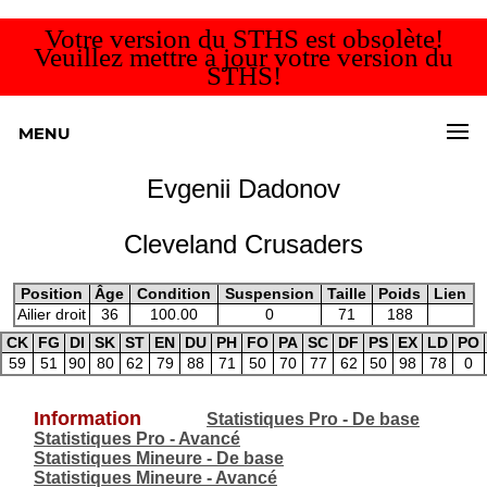
Votre version du STHS est obsolète!
Veuillez mettre à jour votre version du
STHS!
MENU
Evgenii Dadonov
Cleveland Crusaders
Position
Âge
Condition
Suspension
Taille
Poids
Lien
Ailier droit
36
100.00
0
71
188
CK
FG
DI
SK
ST
EN
DU
PH
FO
PA
SC
DF
PS
EX
LD
PO
59
51
90
80
62
79
88
71
50
70
77
62
50
98
78
0
Information
Statistiques Pro - De base
Statistiques Pro - Avancé
Statistiques Mineure - De base
Statistiques Mineure - Avancé