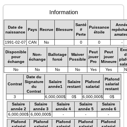
Information
Santé
Anné
Date de
Puissance
Pays
Recrue
Blessure
#
repêch
naissance
étoile
Perte
amate
1991-02-07
CAN
No
0
0
-
Exc
Disponible
Peut
Peut
Non-
Ballotage
Waiver
d
pour
jouer
jouer
échange
forcé
Possible
pla
échange
Pro
Mineure
sala
No
No
No
No
Yes
Yes
N
Date du
Plafond
Signature
Salaire
Salaire
Plafond
Contrat
salarial
du
année1
restant
salarial
restant
Contrat
3
6,000,000$
0$
6,000,000$
0$
Salaire
Salaire
Salaire
Salaire
Salaire
année 2
année 3
année 4
année 5
année 6
6,000,000$
6,000,000$
-
-
-
Plafond
Plafond
Plafond
Plafond
Plafond
salarial
salarial
salarial
salarial
salarial