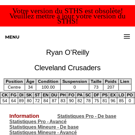
Votre version du STHS est obsolète!
Veuillez mettre à jour votre version du
STHS!
MENU
Ryan O'Reilly
Cleveland Crusaders
Position
Âge
Condition
Suspension
Taille
Poids
Lien
Centre
34
100.00
0
73
207
CK
FG
DI
SK
ST
EN
DU
PH
FO
PA
SC
DF
PS
EX
LD
PO
54
64
89
80
72
84
87
83
90
82
78
75
81
96
85
0
Information
Statistiques Pro - De base
Statistiques Pro - Avancé
Statistiques Mineure - De base
Statistiques Mineure - Avancé