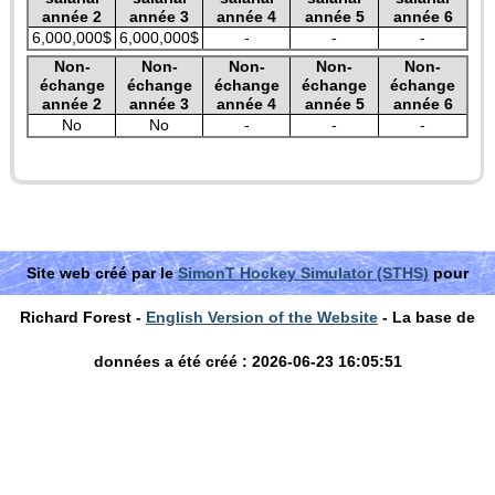
année 2
année 3
année 4
année 5
année 6
6,000,000$
6,000,000$
-
-
-
Non-
Non-
Non-
Non-
Non-
échange
échange
échange
échange
échange
année 2
année 3
année 4
année 5
année 6
No
No
-
-
-
Site web créé par le
SimonT Hockey Simulator (STHS)
pour
Richard Forest -
English Version of the Website
- La base de
données a été créé : 2026-06-23 16:05:51