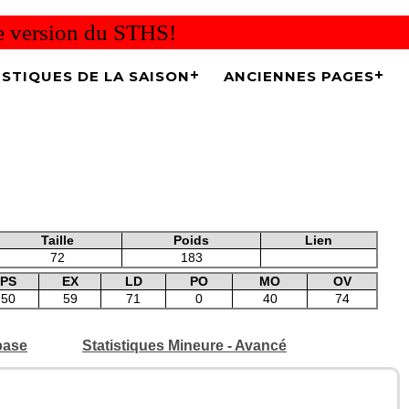
re version du STHS!
ISTIQUES DE LA SAISON
ANCIENNES PAGES
Taille
Poids
Lien
72
183
PS
EX
LD
PO
MO
OV
50
59
71
0
40
74
base
Statistiques Mineure - Avancé