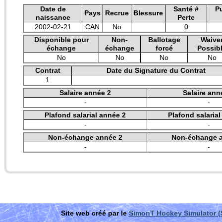
Date de
Santé #
P
Pays
Recrue
Blessure
naissance
Perte
2002-02-21
CAN
No
0
Disponible pour
Non-
Ballotage
Waive
échange
échange
forcé
Possib
No
No
No
No
Contrat
Date du Signature du Contrat
1
Salaire année 2
Salaire ann
-
-
Plafond salarial année 2
Plafond salaria
-
-
Non-échange année 2
Non-échange 
-
-
Site web créé par le
SimonT Hockey Simulator 