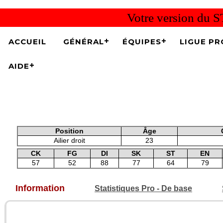
Votre version du S
ACCUEIL
GÉNÉRAL
ÉQUIPES
LIGUE PR
AIDE
Position
Âge
Ailier droit
23
CK
FG
DI
SK
ST
EN
57
52
88
77
64
79
Information
Statistiques Pro - De base