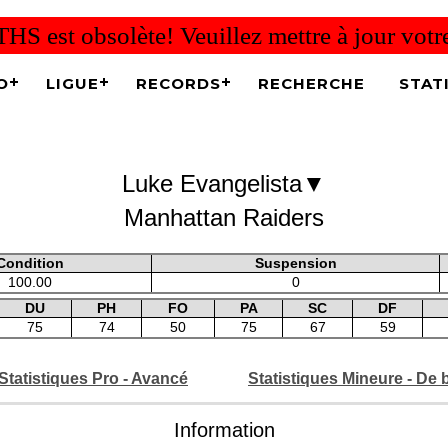
THS est obsolète! Veuillez mettre à jour vot
O
LIGUE
RECORDS
RECHERCHE
STAT
▼
Luke Evangelista
Manhattan Raiders
Condition
Suspension
100.00
0
DU
PH
FO
PA
SC
DF
75
74
50
75
67
59
Statistiques Pro - Avancé
Statistiques Mineure - De 
Information