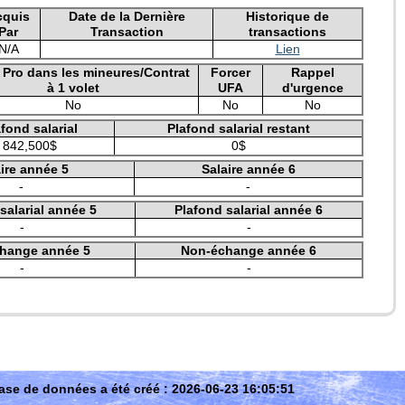
cquis
Date de la Dernière
Historique de
Par
Transaction
transactions
N/A
Lien
e Pro dans les mineures/Contrat
Forcer
Rappel
à 1 volet
UFA
d'urgence
No
No
No
fond salarial
Plafond salarial restant
842,500$
0$
ire année 5
Salaire année 6
-
-
salarial année 5
Plafond salarial année 6
-
-
hange année 5
Non-échange année 6
-
-
ase de données a été créé : 2026-06-23 16:05:51