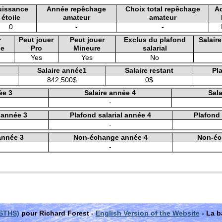
uissance
Année repêchage
Choix total repêchage
A
étoile
amateur
amateur
0
-
-
r
Peut jouer
Peut jouer
Exclus du plafond
Salair
le
Pro
Mineure
salarial
Yes
Yes
No
Salaire année1
Salaire restant
Pla
842,500$
0$
ée 3
Salaire année 4
Sala
-
l année 3
Plafond salarial année 4
Plafond 
-
année 3
Non-échange année 4
Non-éc
-
(STHS)
pour Richard Forest -
English Version of the Website
- La b