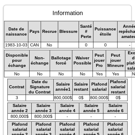
Information
Santé
Anné
Date de
Puissance
Pays
Recrue
Blessure
#
repêch
naissance
étoile
Perte
amate
1983-10-03
CAN
No
0
0
-
Exc
Disponible
Peut
Peut
Non-
Ballotage
Waiver
d
pour
jouer
jouer
échange
forcé
Possible
pla
échange
Pro
Mineure
sala
No
No
No
No
Yes
Yes
N
Date du
Plafond
Salaire
Salaire
Plafond
Contrat
Signature
salarial
année1
restant
salarial
du Contrat
restant
3
800,000$
0$
800,000$
0$
Salaire
Salaire
Salaire
Salaire
Salaire
année 2
année 3
année 4
année 5
année 6
800,000$
800,000$
-
-
-
Plafond
Plafond
Plafond
Plafond
Plafond
salarial
salarial
salarial
salarial
salarial
année 2
année 3
année 4
année 5
année 6