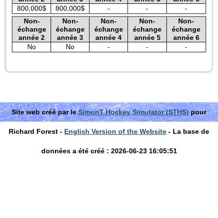
800,000$
800,000$
-
-
-
Non-
Non-
Non-
Non-
Non-
échange
échange
échange
échange
échange
année 2
année 3
année 4
année 5
année 6
No
No
-
-
-
Site web créé par le
SimonT Hockey Simulator (STHS)
pour
Richard Forest -
English Version of the Website
- La base de
données a été créé : 2026-06-23 16:05:51