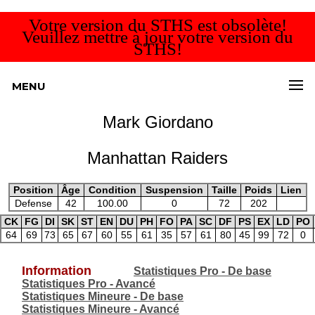
Votre version du STHS est obsolète!
Veuillez mettre à jour votre version du
STHS!
MENU
Mark Giordano
Manhattan Raiders
Position
Âge
Condition
Suspension
Taille
Poids
Lien
Defense
42
100.00
0
72
202
CK
FG
DI
SK
ST
EN
DU
PH
FO
PA
SC
DF
PS
EX
LD
PO
64
69
73
65
67
60
55
61
35
57
61
80
45
99
72
0
Information
Statistiques Pro - De base
Statistiques Pro - Avancé
Statistiques Mineure - De base
Statistiques Mineure - Avancé