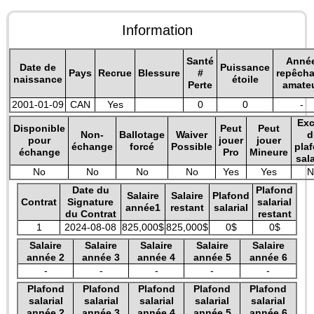
Information
Santé
Anné
Date de
Puissance
Pays
Recrue
Blessure
#
repêch
naissance
étoile
Perte
amate
2001-01-09
CAN
Yes
0
0
-
Exc
Disponible
Peut
Peut
Non-
Ballotage
Waiver
d
pour
jouer
jouer
échange
forcé
Possible
pla
échange
Pro
Mineure
sala
No
No
No
No
Yes
Yes
N
Date du
Plafond
Salaire
Salaire
Plafond
Contrat
Signature
salarial
année1
restant
salarial
du Contrat
restant
1
2024-08-08
825,000$
825,000$
0$
0$
Salaire
Salaire
Salaire
Salaire
Salaire
année 2
année 3
année 4
année 5
année 6
-
-
-
-
-
Plafond
Plafond
Plafond
Plafond
Plafond
salarial
salarial
salarial
salarial
salarial
année 2
année 3
année 4
année 5
année 6