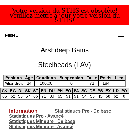
Votre version du STHS est obsolète!
Veuillez mettre à jour votre version du
STHS!
MENU
Arshdeep Bains
Steelheads (LAV)
Position
Âge
Condition
Suspension
Taille
Poids
Lien
Ailier droit
24
100.00
0
72
184
CK
FG
DI
SK
ST
EN
DU
PH
FO
PA
SC
DF
PS
EX
LD
PO
65
52
55
67
65
71
39
65
51
51
54
55
43
58
62
0
Information
Statistiques Pro - De base
Statistiques Pro - Avancé
Statistiques Mineure - De base
Statistiques Mineure - Avancé