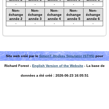
-
-
-
-
-
Non-
Non-
Non-
Non-
Non-
échange
échange
échange
échange
échange
année 2
année 3
année 4
année 5
année 6
-
-
-
-
-
Site web créé par le
SimonT Hockey Simulator (STHS)
pour
Richard Forest -
English Version of the Website
- La base de
données a été créé : 2026-06-23 16:05:51