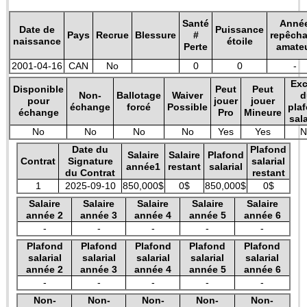
Santé
Anné
Date de
Puissance
Pays
Recrue
Blessure
#
repêch
naissance
étoile
Perte
amate
2001-04-16
CAN
No
0
0
-
Exc
Disponible
Peut
Peut
Non-
Ballotage
Waiver
d
pour
jouer
jouer
échange
forcé
Possible
pla
échange
Pro
Mineure
sala
No
No
No
No
Yes
Yes
N
Date du
Plafond
Salaire
Salaire
Plafond
Contrat
Signature
salarial
année1
restant
salarial
du Contrat
restant
1
2025-09-10
850,000$
0$
850,000$
0$
Salaire
Salaire
Salaire
Salaire
Salaire
année 2
année 3
année 4
année 5
année 6
-
-
-
-
-
Plafond
Plafond
Plafond
Plafond
Plafond
salarial
salarial
salarial
salarial
salarial
année 2
année 3
année 4
année 5
année 6
-
-
-
-
-
Non-
Non-
Non-
Non-
Non-