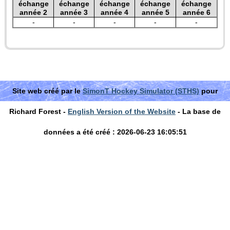
échange
échange
échange
échange
échange
année 2
année 3
année 4
année 5
année 6
-
-
-
-
-
Site web créé par le
SimonT Hockey Simulator (STHS)
pour
Richard Forest -
English Version of the Website
- La base de
données a été créé : 2026-06-23 16:05:51