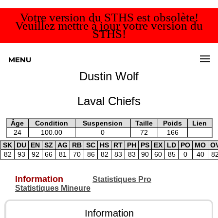
Votre version du STHS est obsolète!
Veuillez mettre à jour votre version du
STHS!
MENU
Dustin Wolf
Laval Chiefs
Âge
Condition
Suspension
Taille
Poids
Lien
24
100.00
0
72
166
SK
DU
EN
SZ
AG
RB
SC
HS
RT
PH
PS
EX
LD
PO
MO
O
82
93
92
66
81
70
86
82
83
83
90
60
85
0
40
8
Information
Statistiques Pro
Statistiques Mineure
Information