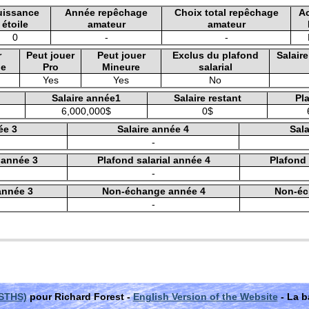
uissance
Année repêchage
Choix total repêchage
A
étoile
amateur
amateur
0
-
-
r
Peut jouer
Peut jouer
Exclus du plafond
Salair
le
Pro
Mineure
salarial
Yes
Yes
No
Salaire année1
Salaire restant
Pla
6,000,000$
0$
ée 3
Salaire année 4
Sala
-
l année 3
Plafond salarial année 4
Plafond 
-
année 3
Non-échange année 4
Non-éc
-
(STHS)
pour Richard Forest -
English Version of the Website
- La b