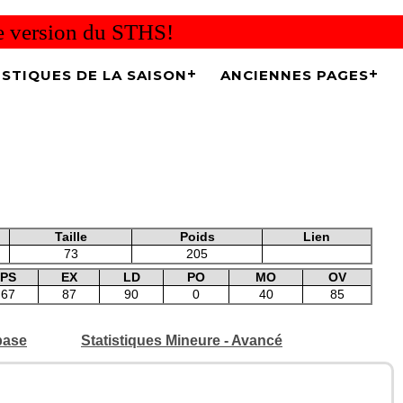
re version du STHS!
ISTIQUES DE LA SAISON
ANCIENNES PAGES
Taille
Poids
Lien
73
205
PS
EX
LD
PO
MO
OV
67
87
90
0
40
85
base
Statistiques Mineure - Avancé