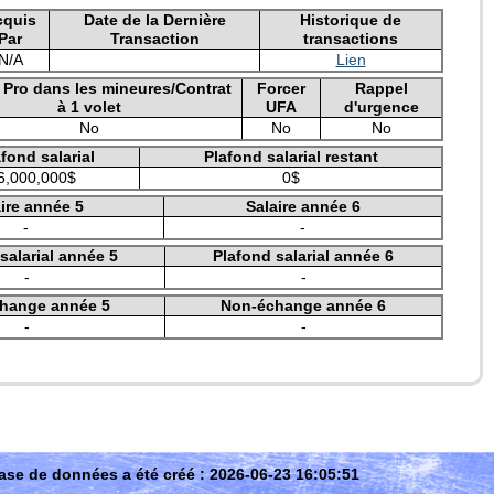
cquis
Date de la Dernière
Historique de
Par
Transaction
transactions
N/A
Lien
e Pro dans les mineures/Contrat
Forcer
Rappel
à 1 volet
UFA
d'urgence
No
No
No
fond salarial
Plafond salarial restant
6,000,000$
0$
ire année 5
Salaire année 6
-
-
salarial année 5
Plafond salarial année 6
-
-
hange année 5
Non-échange année 6
-
-
ase de données a été créé : 2026-06-23 16:05:51