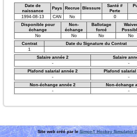
Date de
Santé #
P
Pays
Recrue
Blessure
naissance
Perte
1994-08-13
CAN
No
0
Disponible pour
Non-
Ballotage
Waive
échange
échange
forcé
Possib
No
No
No
No
Contrat
Date du Signature du Contrat
1
Salaire année 2
Salaire ann
-
-
Plafond salarial année 2
Plafond salaria
-
-
Non-échange année 2
Non-échange 
-
-
Site web créé par le
SimonT Hockey Simulator 