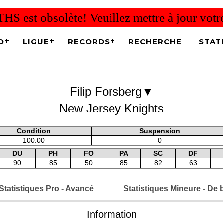
THS est obsolète! Veuillez mettre à jour vot
O
LIGUE
RECORDS
RECHERCHE
STAT
▼
Filip Forsberg
New Jersey Knights
Condition
Suspension
100.00
0
DU
PH
FO
PA
SC
DF
90
85
50
85
82
63
Statistiques Pro - Avancé
Statistiques Mineure - De 
Information