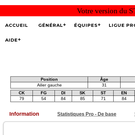
Votre version du S
ACCUEIL
GÉNÉRAL
ÉQUIPES
LIGUE PR
AIDE
Position
Âge
Ailier gauche
31
CK
FG
DI
SK
ST
EN
79
54
84
85
71
84
Information
Statistiques Pro - De base