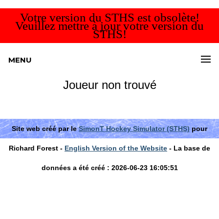
Votre version du STHS est obsolète!
Veuillez mettre à jour votre version du
STHS!
MENU
Joueur non trouvé
Site web créé par le
SimonT Hockey Simulator (STHS)
pour
Richard Forest -
English Version of the Website
- La base de
données a été créé : 2026-06-23 16:05:51