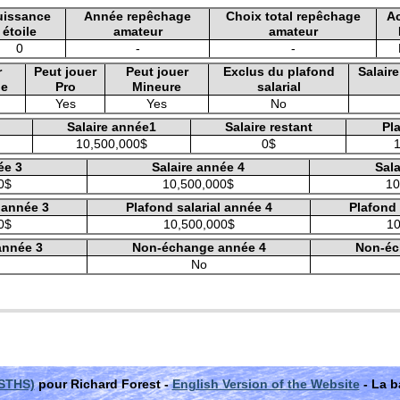
uissance
Année repêchage
Choix total repêchage
A
étoile
amateur
amateur
0
-
-
r
Peut jouer
Peut jouer
Exclus du plafond
Salair
le
Pro
Mineure
salarial
Yes
Yes
No
Salaire année1
Salaire restant
Pla
10,500,000$
0$
ée 3
Salaire année 4
Sala
0$
10,500,000$
10
l année 3
Plafond salarial année 4
Plafond 
0$
10,500,000$
10
année 3
Non-échange année 4
Non-éc
No
(STHS)
pour Richard Forest -
English Version of the Website
- La b