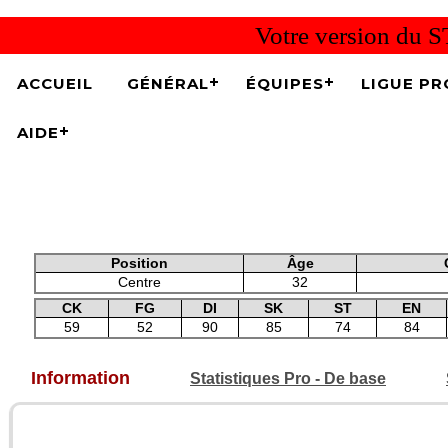
Votre version du S
ACCUEIL
GÉNÉRAL
ÉQUIPES
LIGUE PR
AIDE
Position
Âge
Centre
32
CK
FG
DI
SK
ST
EN
59
52
90
85
74
84
Information
Statistiques Pro - De base