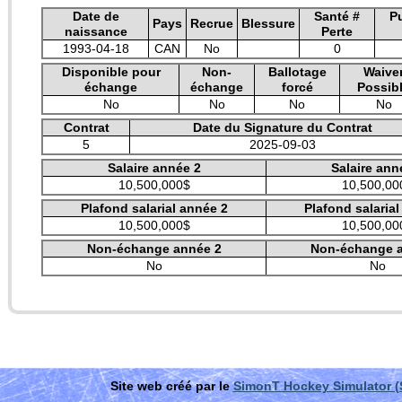
Date de
Santé #
P
Pays
Recrue
Blessure
naissance
Perte
1993-04-18
CAN
No
0
Disponible pour
Non-
Ballotage
Waive
échange
échange
forcé
Possib
No
No
No
No
Contrat
Date du Signature du Contrat
5
2025-09-03
Salaire année 2
Salaire ann
10,500,000$
10,500,00
Plafond salarial année 2
Plafond salaria
10,500,000$
10,500,00
Non-échange année 2
Non-échange 
No
No
Site web créé par le
SimonT Hockey Simulator 