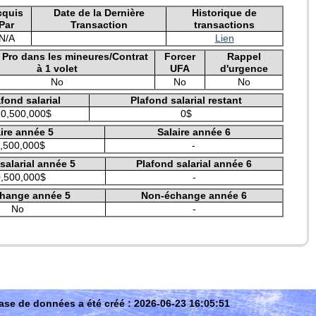
cquis
Date de la Dernière
Historique de
Par
Transaction
transactions
N/A
Lien
e Pro dans les mineures/Contrat
Forcer
Rappel
à 1 volet
UFA
d'urgence
No
No
No
fond salarial
Plafond salarial restant
10,500,000$
0$
ire année 5
Salaire année 6
,500,000$
-
salarial année 5
Plafond salarial année 6
,500,000$
-
hange année 5
Non-échange année 6
No
-
ase de données a été créé : 2026-06-23 16:05:51