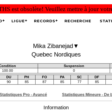
THS est obsolète! Veuillez mettre à jour vot
O
LIGUE
RECORDS
RECHERCHE
STAT
▼
Mika Zibanejad
Quebec Nordiques
Condition
Suspension
100.00
0
DU
PH
FO
PA
SC
DF
90
85
87
85
77
85
Statistiques Pro - Avancé
Statistiques Mineure - De 
Information