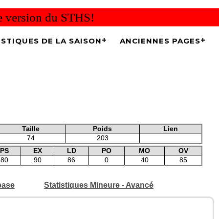
re version du STHS!
ISTIQUES DE LA SAISON
ANCIENNES PAGES
Taille
Poids
Lien
74
203
PS
EX
LD
PO
MO
OV
80
90
86
0
40
85
base
Statistiques Mineure - Avancé