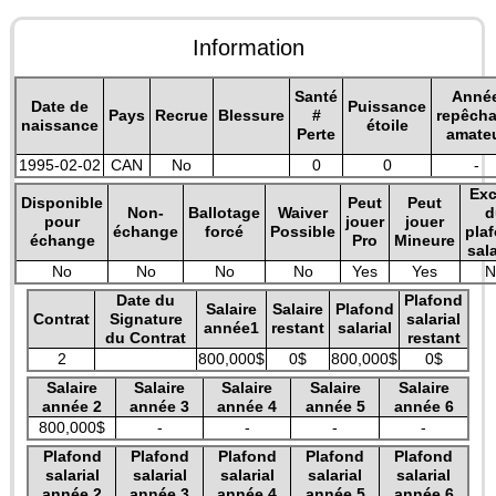
Information
Santé
Anné
Date de
Puissance
Pays
Recrue
Blessure
#
repêch
naissance
étoile
Perte
amate
1995-02-02
CAN
No
0
0
-
Exc
Disponible
Peut
Peut
Non-
Ballotage
Waiver
d
pour
jouer
jouer
échange
forcé
Possible
pla
échange
Pro
Mineure
sala
No
No
No
No
Yes
Yes
N
Date du
Plafond
Salaire
Salaire
Plafond
Contrat
Signature
salarial
année1
restant
salarial
du Contrat
restant
2
800,000$
0$
800,000$
0$
Salaire
Salaire
Salaire
Salaire
Salaire
année 2
année 3
année 4
année 5
année 6
800,000$
-
-
-
-
Plafond
Plafond
Plafond
Plafond
Plafond
salarial
salarial
salarial
salarial
salarial
année 2
année 3
année 4
année 5
année 6