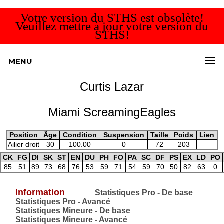
Votre version du STHS est obsolète!
Veuillez mettre à jour votre version du
STHS!
MENU
Curtis Lazar
Miami ScreamingEagles
Position
Âge
Condition
Suspension
Taille
Poids
Lien
Ailier droit
30
100.00
0
72
203
CK
FG
DI
SK
ST
EN
DU
PH
FO
PA
SC
DF
PS
EX
LD
PO
85
51
89
73
68
76
53
59
71
54
59
70
50
82
63
0
Information
Statistiques Pro - De base
Statistiques Pro - Avancé
Statistiques Mineure - De base
Statistiques Mineure - Avancé