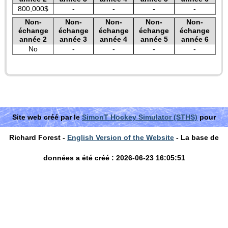
800,000$
-
-
-
-
Non-
Non-
Non-
Non-
Non-
échange
échange
échange
échange
échange
année 2
année 3
année 4
année 5
année 6
No
-
-
-
-
Site web créé par le
SimonT Hockey Simulator (STHS)
pour
Richard Forest -
English Version of the Website
- La base de
données a été créé : 2026-06-23 16:05:51