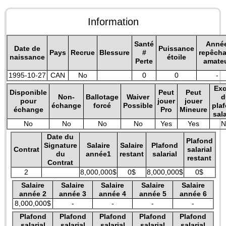
Information
Santé
Anné
Date de
Puissance
Pays
Recrue
Blessure
#
repêch
naissance
étoile
Perte
amate
1995-10-27
CAN
No
0
0
-
Exc
Disponible
Peut
Peut
Non-
Ballotage
Waiver
d
pour
jouer
jouer
échange
forcé
Possible
pla
échange
Pro
Mineure
sala
No
No
No
No
Yes
Yes
N
Date du
Plafond
Signature
Salaire
Salaire
Plafond
Contrat
salarial
du
année1
restant
salarial
restant
Contrat
2
8,000,000$
0$
8,000,000$
0$
Salaire
Salaire
Salaire
Salaire
Salaire
année 2
année 3
année 4
année 5
année 6
8,000,000$
-
-
-
-
Plafond
Plafond
Plafond
Plafond
Plafond
salarial
salarial
salarial
salarial
salarial