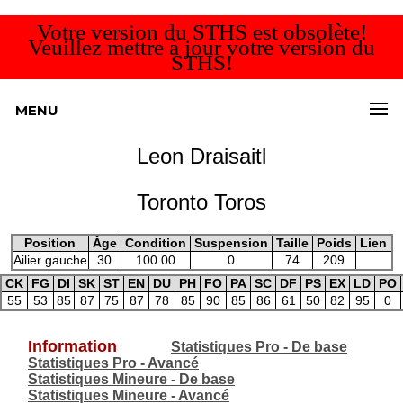
Votre version du STHS est obsolète!
Veuillez mettre à jour votre version du
STHS!
MENU
Leon Draisaitl
Toronto Toros
Position
Âge
Condition
Suspension
Taille
Poids
Lien
Ailier gauche
30
100.00
0
74
209
CK
FG
DI
SK
ST
EN
DU
PH
FO
PA
SC
DF
PS
EX
LD
PO
55
53
85
87
75
87
78
85
90
85
86
61
50
82
95
0
Information
Statistiques Pro - De base
Statistiques Pro - Avancé
Statistiques Mineure - De base
Statistiques Mineure - Avancé