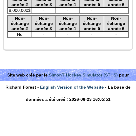
année 2
année 3
année 4
année 5
année 6
8,000,000$
-
-
-
-
Non-
Non-
Non-
Non-
Non-
échange
échange
échange
échange
échange
année 2
année 3
année 4
année 5
année 6
No
-
-
-
-
Site web créé par le
SimonT Hockey Simulator (STHS)
pour
Richard Forest -
English Version of the Website
- La base de
données a été créé : 2026-06-23 16:05:51