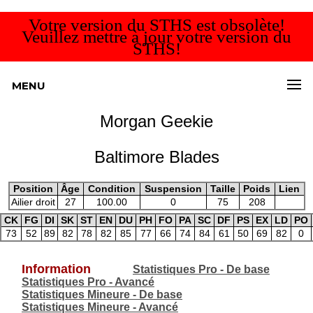
Votre version du STHS est obsolète!
Veuillez mettre à jour votre version du
STHS!
MENU
Morgan Geekie
Baltimore Blades
Position
Âge
Condition
Suspension
Taille
Poids
Lien
Ailier droit
27
100.00
0
75
208
CK
FG
DI
SK
ST
EN
DU
PH
FO
PA
SC
DF
PS
EX
LD
PO
73
52
89
82
78
82
85
77
66
74
84
61
50
69
82
0
Information
Statistiques Pro - De base
Statistiques Pro - Avancé
Statistiques Mineure - De base
Statistiques Mineure - Avancé