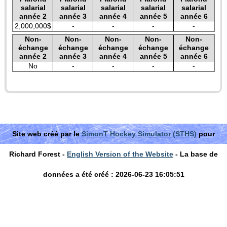
salarial
salarial
salarial
salarial
salarial
année 2
année 3
année 4
année 5
année 6
2,000,000$
-
-
-
-
Non-
Non-
Non-
Non-
Non-
échange
échange
échange
échange
échange
année 2
année 3
année 4
année 5
année 6
No
-
-
-
-
Site web créé par le
SimonT Hockey Simulator (STHS)
pour
Richard Forest -
English Version of the Website
- La base de
données a été créé : 2026-06-23 16:05:51