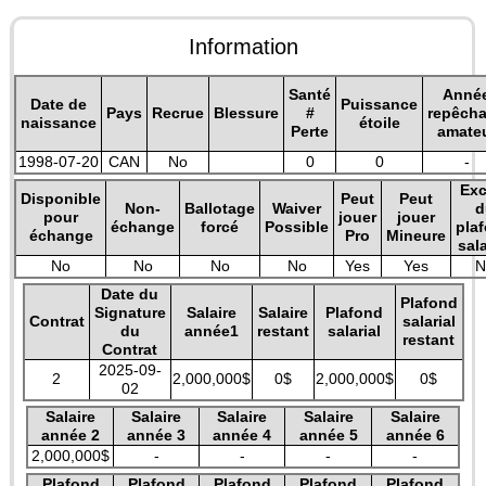
Information
Santé
Anné
Date de
Puissance
Pays
Recrue
Blessure
#
repêch
naissance
étoile
Perte
amate
1998-07-20
CAN
No
0
0
-
Exc
Disponible
Peut
Peut
Non-
Ballotage
Waiver
d
pour
jouer
jouer
échange
forcé
Possible
pla
échange
Pro
Mineure
sala
No
No
No
No
Yes
Yes
N
Date du
Plafond
Signature
Salaire
Salaire
Plafond
Contrat
salarial
du
année1
restant
salarial
restant
Contrat
2025-09-
2
2,000,000$
0$
2,000,000$
0$
02
Salaire
Salaire
Salaire
Salaire
Salaire
année 2
année 3
année 4
année 5
année 6
2,000,000$
-
-
-
-
Plafond
Plafond
Plafond
Plafond
Plafond