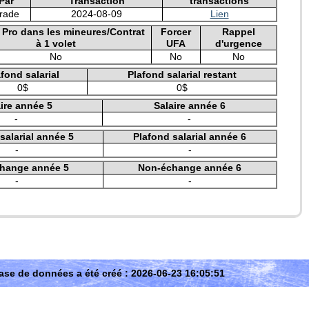
Par
Transaction
transactions
rade
2024-08-09
Lien
e Pro dans les mineures/Contrat
Forcer
Rappel
à 1 volet
UFA
d'urgence
No
No
No
fond salarial
Plafond salarial restant
0$
0$
ire année 5
Salaire année 6
-
-
salarial année 5
Plafond salarial année 6
-
-
hange année 5
Non-échange année 6
-
-
ase de données a été créé : 2026-06-23 16:05:51