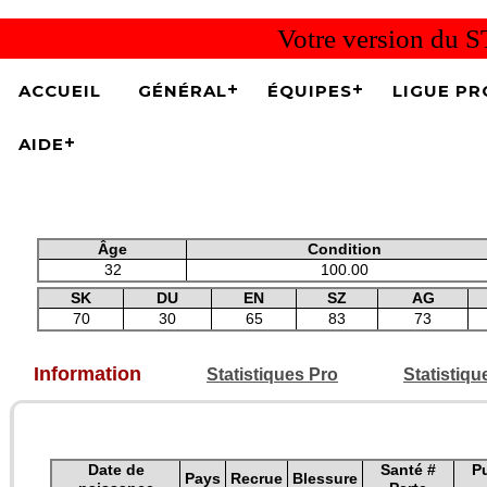
Votre version du S
ACCUEIL
GÉNÉRAL
ÉQUIPES
LIGUE PR
AIDE
Âge
Condition
32
100.00
SK
DU
EN
SZ
AG
70
30
65
83
73
Information
Statistiques Pro
Statistiq
Date de
Santé #
P
Pays
Recrue
Blessure