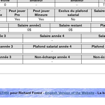
étoile
amateur
amateur
0
-
-
T
r
Peut jouer
Peut jouer
Exclus du plafond
Salair
le
Pro
Mineure
salarial
Yes
Yes
No
Salaire année1
Salaire restant
Pla
0$
0$
ée 3
Salaire année 4
Sala
-
l année 3
Plafond salarial année 4
Plafond 
-
année 3
Non-échange année 4
Non-éc
-
(STHS)
pour Richard Forest -
English Version of the Website
- La b