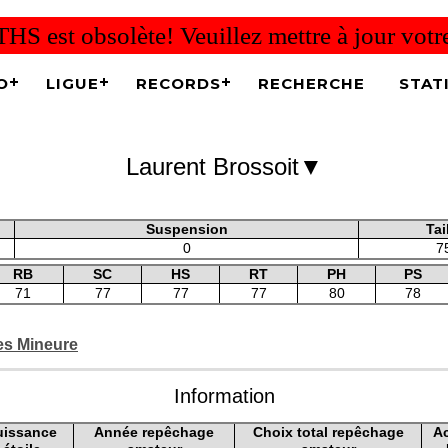
THS est obsolète! Veuillez mettre à jour vot
O
LIGUE
RECORDS
RECHERCHE
STAT
▼
Laurent Brossoit
Suspension
Tai
0
7
RB
SC
HS
RT
PH
PS
71
77
77
77
80
78
ues Mineure
Information
uissance
Année repêchage
Choix total repêchage
A