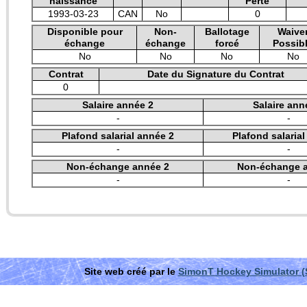
naissance
Perte
1993-03-23
CAN
No
0
Disponible pour
Non-
Ballotage
Waive
échange
échange
forcé
Possib
No
No
No
No
Contrat
Date du Signature du Contrat
0
Salaire année 2
Salaire ann
-
-
Plafond salarial année 2
Plafond salaria
-
-
Non-échange année 2
Non-échange 
-
-
Site web créé par le
SimonT Hockey Simulator 