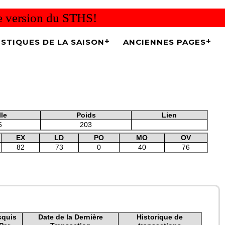
re version du STHS!
ISTIQUES DE LA SAISON
ANCIENNES PAGES
lle
Poids
Lien
5
203
EX
LD
PO
MO
OV
82
73
0
40
76
cquis
Date de la Dernière
Historique de