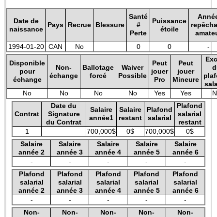
Santé
Anné
Date de
Puissance
Pays
Recrue
Blessure
#
repêch
naissance
étoile
Perte
amate
1994-01-20
CAN
No
0
0
-
Exc
Disponible
Peut
Peut
Non-
Ballotage
Waiver
d
pour
jouer
jouer
échange
forcé
Possible
pla
échange
Pro
Mineure
sala
No
No
No
No
Yes
Yes
N
Date du
Plafond
Salaire
Salaire
Plafond
Contrat
Signature
salarial
année1
restant
salarial
du Contrat
restant
1
700,000$
0$
700,000$
0$
Salaire
Salaire
Salaire
Salaire
Salaire
année 2
année 3
année 4
année 5
année 6
-
-
-
-
-
Plafond
Plafond
Plafond
Plafond
Plafond
salarial
salarial
salarial
salarial
salarial
année 2
année 3
année 4
année 5
année 6
-
-
-
-
-
Non-
Non-
Non-
Non-
Non-