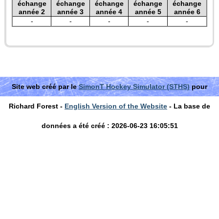
échange
échange
échange
échange
échange
année 2
année 3
année 4
année 5
année 6
-
-
-
-
-
Site web créé par le
SimonT Hockey Simulator (STHS)
pour
Richard Forest -
English Version of the Website
- La base de
données a été créé : 2026-06-23 16:05:51