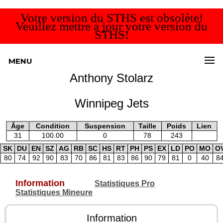
Votre version du STHS est obsolète!
Veuillez mettre à jour votre version du
STHS!
MENU
Anthony Stolarz
Winnipeg Jets
Âge
Condition
Suspension
Taille
Poids
Lien
31
100.00
0
78
243
SK
DU
EN
SZ
AG
RB
SC
HS
RT
PH
PS
EX
LD
PO
MO
O
80
74
92
90
83
70
86
81
83
86
90
79
81
0
40
8
Information
Statistiques Pro
Statistiques Mineure
Information