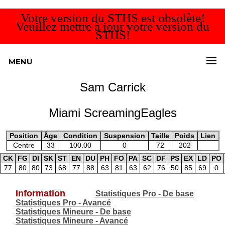
Votre version du STHS est obsolète!
Veuillez mettre à jour votre version du
STHS!
MENU
Sam Carrick
Miami ScreamingEagles
Position
Âge
Condition
Suspension
Taille
Poids
Lien
Centre
33
100.00
0
72
202
CK
FG
DI
SK
ST
EN
DU
PH
FO
PA
SC
DF
PS
EX
LD
PO
77
80
80
73
68
77
88
63
81
63
62
76
50
85
69
0
Information
Statistiques Pro - De base
Statistiques Pro - Avancé
Statistiques Mineure - De base
Statistiques Mineure - Avancé