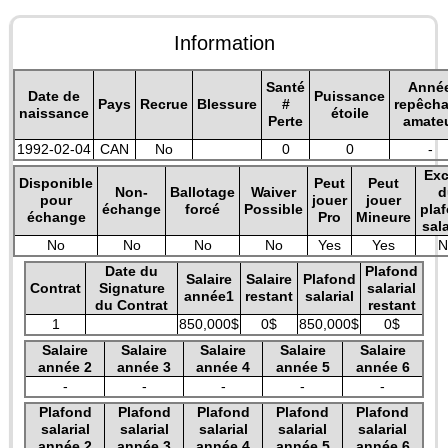
Information
Santé
Anné
Date de
Puissance
Pays
Recrue
Blessure
#
repêch
naissance
étoile
Perte
amate
1992-02-04
CAN
No
0
0
-
Exc
Disponible
Peut
Peut
Non-
Ballotage
Waiver
d
pour
jouer
jouer
échange
forcé
Possible
pla
échange
Pro
Mineure
sala
No
No
No
No
Yes
Yes
N
Date du
Plafond
Salaire
Salaire
Plafond
Contrat
Signature
salarial
année1
restant
salarial
du Contrat
restant
1
850,000$
0$
850,000$
0$
Salaire
Salaire
Salaire
Salaire
Salaire
année 2
année 3
année 4
année 5
année 6
-
-
-
-
-
Plafond
Plafond
Plafond
Plafond
Plafond
salarial
salarial
salarial
salarial
salarial
année 2
année 3
année 4
année 5
année 6