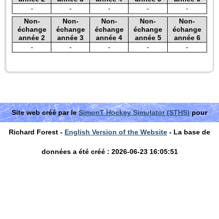
-
-
-
-
-
Non-
Non-
Non-
Non-
Non-
échange
échange
échange
échange
échange
année 2
année 3
année 4
année 5
année 6
-
-
-
-
-
Site web créé par le
SimonT Hockey Simulator (STHS)
pour
Richard Forest -
English Version of the Website
- La base de
données a été créé : 2026-06-23 16:05:51