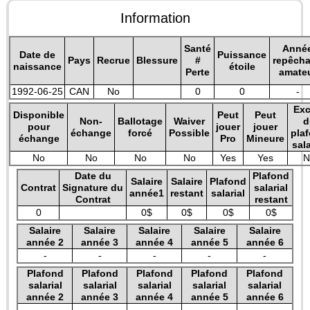
Information
Santé
Anné
Date de
Puissance
Pays
Recrue
Blessure
#
repêch
naissance
étoile
Perte
amate
1992-06-25
CAN
No
0
0
-
Exc
Disponible
Peut
Peut
Non-
Ballotage
Waiver
d
pour
jouer
jouer
échange
forcé
Possible
pla
échange
Pro
Mineure
sala
No
No
No
No
Yes
Yes
N
Date du
Plafond
Salaire
Salaire
Plafond
Contrat
Signature du
salarial
année1
restant
salarial
Contrat
restant
0
0$
0$
0$
0$
Salaire
Salaire
Salaire
Salaire
Salaire
année 2
année 3
année 4
année 5
année 6
-
-
-
-
-
Plafond
Plafond
Plafond
Plafond
Plafond
salarial
salarial
salarial
salarial
salarial
année 2
année 3
année 4
année 5
année 6