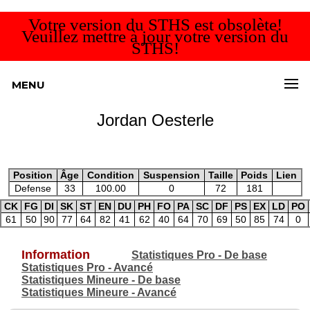
Votre version du STHS est obsolète!
Veuillez mettre à jour votre version du
STHS!
MENU
Jordan Oesterle
Position
Âge
Condition
Suspension
Taille
Poids
Lien
Defense
33
100.00
0
72
181
CK
FG
DI
SK
ST
EN
DU
PH
FO
PA
SC
DF
PS
EX
LD
PO
61
50
90
77
64
82
41
62
40
64
70
69
50
85
74
0
Information
Statistiques Pro - De base
Statistiques Pro - Avancé
Statistiques Mineure - De base
Statistiques Mineure - Avancé