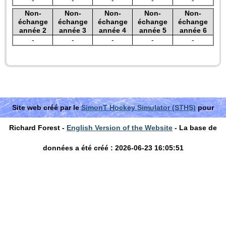
-
-
-
-
-
Non-
Non-
Non-
Non-
Non-
échange
échange
échange
échange
échange
année 2
année 3
année 4
année 5
année 6
-
-
-
-
-
Site web créé par le
SimonT Hockey Simulator (STHS)
pour
Richard Forest -
English Version of the Website
- La base de
données a été créé : 2026-06-23 16:05:51