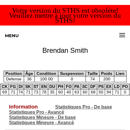
Votre version du STHS est obsolète!
Veuillez mettre à jour votre version du
STHS!
MENU
Brendan Smith
Position
Âge
Condition
Suspension
Taille
Poids
Lien
Defense
36
100.00
0
74
200
CK
FG
DI
SK
ST
EN
DU
PH
FO
PA
SC
DF
PS
EX
LD
PO
69
71
74
71
73
78
35
60
40
63
60
68
50
94
71
0
Information
Statistiques Pro - De base
Statistiques Pro - Avancé
Statistiques Mineure - De base
Statistiques Mineure - Avancé