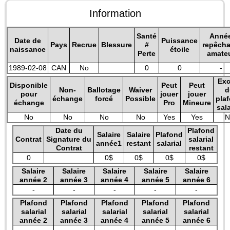
Information
Santé
Anné
Date de
Puissance
Pays
Recrue
Blessure
#
repêch
naissance
étoile
Perte
amate
1989-02-08
CAN
No
0
0
-
Exc
Disponible
Peut
Peut
Non-
Ballotage
Waiver
d
pour
jouer
jouer
échange
forcé
Possible
pla
échange
Pro
Mineure
sala
No
No
No
No
Yes
Yes
N
Date du
Plafond
Salaire
Salaire
Plafond
Contrat
Signature du
salarial
année1
restant
salarial
Contrat
restant
0
0$
0$
0$
0$
Salaire
Salaire
Salaire
Salaire
Salaire
année 2
année 3
année 4
année 5
année 6
-
-
-
-
-
Plafond
Plafond
Plafond
Plafond
Plafond
salarial
salarial
salarial
salarial
salarial
année 2
année 3
année 4
année 5
année 6