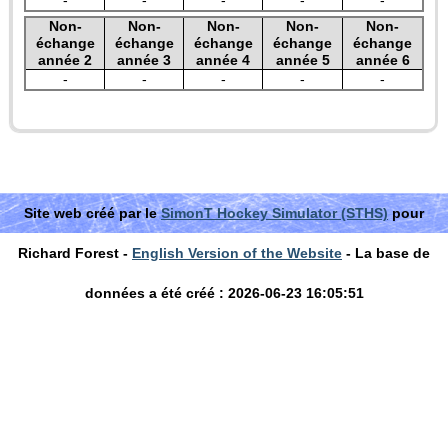
-
-
-
-
-
Non-
Non-
Non-
Non-
Non-
échange
échange
échange
échange
échange
année 2
année 3
année 4
année 5
année 6
-
-
-
-
-
Site web créé par le
SimonT Hockey Simulator (STHS)
pour
Richard Forest -
English Version of the Website
- La base de
données a été créé : 2026-06-23 16:05:51